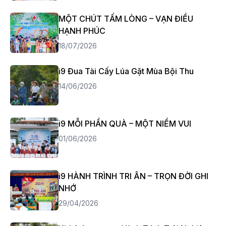
MỘT CHÚT TẤM LÒNG – VẠN ĐIỀU
HẠNH PHÚC
18/07/2026
i9 Đua Tài Cấy Lúa Gặt Mùa Bội Thu
14/06/2026
i9 MỖI PHẦN QUÀ – MỘT NIỀM VUI
01/06/2026
i9 HÀNH TRÌNH TRI ÂN – TRỌN ĐỜI GHI
NHỚ
29/04/2026