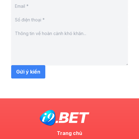
Trang chủ