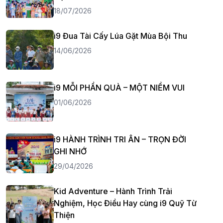
18/07/2026
i9 Đua Tài Cấy Lúa Gặt Mùa Bội Thu
14/06/2026
i9 MỖI PHẦN QUÀ – MỘT NIỀM VUI
01/06/2026
i9 HÀNH TRÌNH TRI ÂN – TRỌN ĐỜI
GHI NHỚ
29/04/2026
Kid Adventure – Hành Trình Trải
Nghiệm, Học Điều Hay cùng i9 Quỹ Từ
Thiện