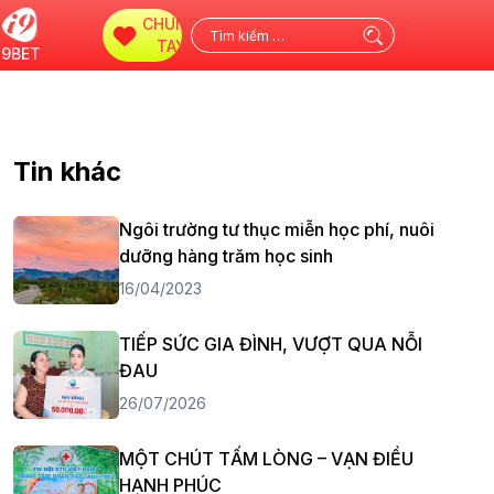
CHUNG
Tìm
TAY
i9BET
kiếm
cho:
Tin khác
Ngôi trường tư thục miễn học phí, nuôi
dưỡng hàng trăm học sinh
16/04/2023
TIẾP SỨC GIA ĐÌNH, VƯỢT QUA NỖI
ĐAU
26/07/2026
MỘT CHÚT TẤM LÒNG – VẠN ĐIỀU
HẠNH PHÚC