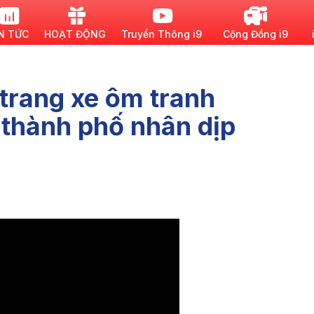
N TỨC
HOẠT ĐỘNG
Truyền Thông i9
Cộng Đồng i9
 trang xe ôm tranh
 thành phố nhân dịp