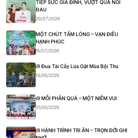
TIẾP SỨC GIA ĐÌNH, VƯỢT QUA NỖI
ĐAU
26/07/2026
MỘT CHÚT TẤM LÒNG – VẠN ĐIỀU
HẠNH PHÚC
18/07/2026
i9 Đua Tài Cấy Lúa Gặt Mùa Bội Thu
14/06/2026
i9 MỖI PHẦN QUÀ – MỘT NIỀM VUI
01/06/2026
i9 HÀNH TRÌNH TRI ÂN – TRỌN ĐỜI GHI
NHỚ