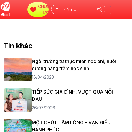
CHUNG
Tìm
TAY
i9BET
kiếm
cho:
Tin khác
Ngôi trường tư thục miễn học phí, nuôi
dưỡng hàng trăm học sinh
16/04/2023
TIẾP SỨC GIA ĐÌNH, VƯỢT QUA NỖI
ĐAU
26/07/2026
MỘT CHÚT TẤM LÒNG – VẠN ĐIỀU
HẠNH PHÚC