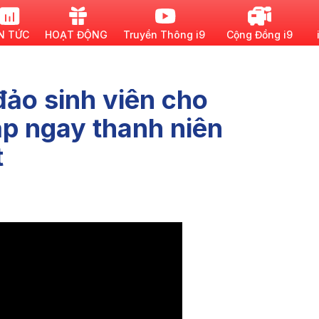
N TỨC
HOẠT ĐỘNG
Truyền Thông i9
Cộng Đồng i9
đảo sinh viên cho
ặp ngay thanh niên
t