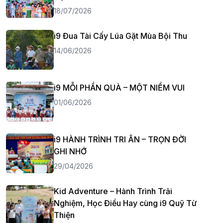
18/07/2026
i9 Đua Tài Cấy Lúa Gặt Mùa Bội Thu
14/06/2026
i9 MỖI PHẦN QUÀ – MỘT NIỀM VUI
01/06/2026
i9 HÀNH TRÌNH TRI ÂN – TRỌN ĐỜI
GHI NHỚ
29/04/2026
Kid Adventure – Hành Trình Trải
Nghiệm, Học Điều Hay cùng i9 Quỹ Từ
Thiện