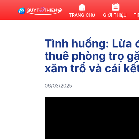
TRANG CHỦ
GIỚI THIỆU
TI
Tình huống: Lừa 
thuê phòng trọ g
xăm trổ và cái kế
06/03/2025