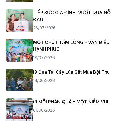
TIẾP SỨC GIA ĐÌNH, VƯỢT QUA NỖI
ĐAU
26/07/2026
MỘT CHÚT TẤM LÒNG – VẠN ĐIỀU
HẠNH PHÚC
18/07/2026
i9 Đua Tài Cấy Lúa Gặt Mùa Bội Thu
14/06/2026
i9 MỖI PHẦN QUÀ – MỘT NIỀM VUI
01/06/2026