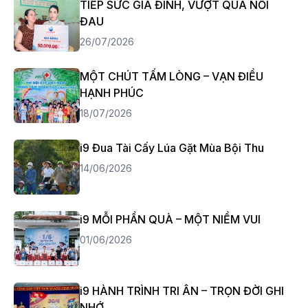
TIẾP SỨC GIA ĐÌNH, VƯỢT QUA NỖI
ĐAU
26/07/2026
MỘT CHÚT TẤM LÒNG – VẠN ĐIỀU
HẠNH PHÚC
18/07/2026
i9 Đua Tài Cấy Lúa Gặt Mùa Bội Thu
14/06/2026
i9 MỖI PHẦN QUÀ – MỘT NIỀM VUI
01/06/2026
i9 HÀNH TRÌNH TRI ÂN – TRỌN ĐỜI GHI
NHỚ