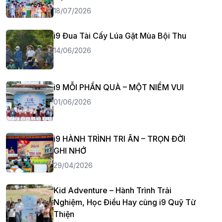
18/07/2026
i9 Đua Tài Cấy Lúa Gặt Mùa Bội Thu
14/06/2026
i9 MỖI PHẦN QUÀ – MỘT NIỀM VUI
01/06/2026
i9 HÀNH TRÌNH TRI ÂN – TRỌN ĐỜI
GHI NHỚ
29/04/2026
Kid Adventure – Hành Trình Trải
Nghiệm, Học Điều Hay cùng i9 Quỹ Từ
Thiện