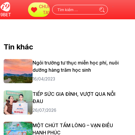
CHUNG
Tìm
TAY
i9BET
kiếm
cho:
Tin khác
Ngôi trường tư thục miễn học phí, nuôi
dưỡng hàng trăm học sinh
16/04/2023
TIẾP SỨC GIA ĐÌNH, VƯỢT QUA NỖI
ĐAU
26/07/2026
MỘT CHÚT TẤM LÒNG – VẠN ĐIỀU
HẠNH PHÚC