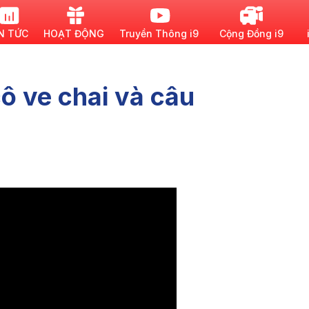
N TỨC
HOẠT ĐỘNG
Truyền Thông i9
Cộng Đồng i9
ô ve chai và câu