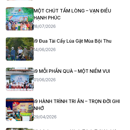
MỘT CHÚT TẤM LÒNG – VẠN ĐIỀU
HẠNH PHÚC
18/07/2026
i9 Đua Tài Cấy Lúa Gặt Mùa Bội Thu
14/06/2026
i9 MỖI PHẦN QUÀ – MỘT NIỀM VUI
01/06/2026
i9 HÀNH TRÌNH TRI ÂN – TRỌN ĐỜI GHI
NHỚ
29/04/2026