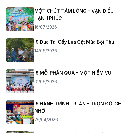
MỘT CHÚT TẤM LÒNG – VẠN ĐIỀU
HẠNH PHÚC
18/07/2026
i9 Đua Tài Cấy Lúa Gặt Mùa Bội Thu
14/06/2026
i9 MỖI PHẦN QUÀ – MỘT NIỀM VUI
01/06/2026
i9 HÀNH TRÌNH TRI ÂN – TRỌN ĐỜI GHI
NHỚ
29/04/2026