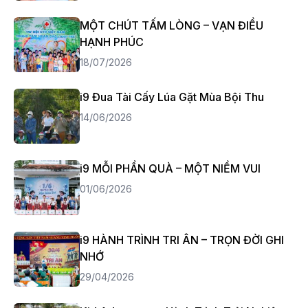
MỘT CHÚT TẤM LÒNG – VẠN ĐIỀU
HẠNH PHÚC
18/07/2026
i9 Đua Tài Cấy Lúa Gặt Mùa Bội Thu
14/06/2026
i9 MỖI PHẦN QUÀ – MỘT NIỀM VUI
01/06/2026
i9 HÀNH TRÌNH TRI ÂN – TRỌN ĐỜI GHI
NHỚ
29/04/2026