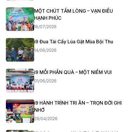
MỘT CHÚT TẤM LÒNG – VẠN ĐIỀU
HẠNH PHÚC
18/07/2026
i9 Đua Tài Cấy Lúa Gặt Mùa Bội Thu
14/06/2026
i9 MỖI PHẦN QUÀ – MỘT NIỀM VUI
01/06/2026
i9 HÀNH TRÌNH TRI ÂN – TRỌN ĐỜI GHI
NHỚ
29/04/2026