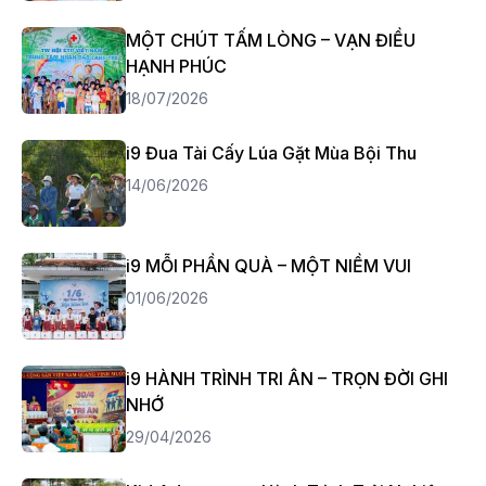
MỘT CHÚT TẤM LÒNG – VẠN ĐIỀU
HẠNH PHÚC
18/07/2026
i9 Đua Tài Cấy Lúa Gặt Mùa Bội Thu
14/06/2026
i9 MỖI PHẦN QUÀ – MỘT NIỀM VUI
01/06/2026
i9 HÀNH TRÌNH TRI ÂN – TRỌN ĐỜI GHI
NHỚ
29/04/2026