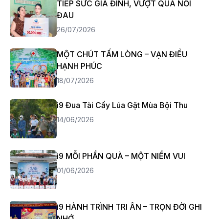
TIẾP SỨC GIA ĐÌNH, VƯỢT QUA NỖI
ĐAU
26/07/2026
MỘT CHÚT TẤM LÒNG – VẠN ĐIỀU
HẠNH PHÚC
18/07/2026
i9 Đua Tài Cấy Lúa Gặt Mùa Bội Thu
14/06/2026
i9 MỖI PHẦN QUÀ – MỘT NIỀM VUI
01/06/2026
i9 HÀNH TRÌNH TRI ÂN – TRỌN ĐỜI GHI
NHỚ