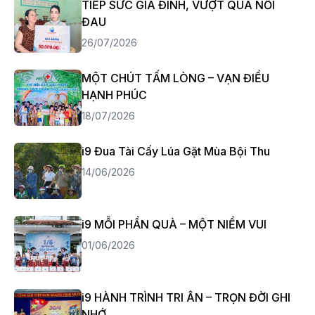
TIẾP SỨC GIA ĐÌNH, VƯỢT QUA NỖI
ĐAU
26/07/2026
MỘT CHÚT TẤM LÒNG – VẠN ĐIỀU
HẠNH PHÚC
18/07/2026
i9 Đua Tài Cấy Lúa Gặt Mùa Bội Thu
14/06/2026
i9 MỖI PHẦN QUÀ – MỘT NIỀM VUI
01/06/2026
i9 HÀNH TRÌNH TRI ÂN – TRỌN ĐỜI GHI
NHỚ