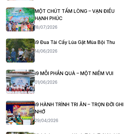
MỘT CHÚT TẤM LÒNG – VẠN ĐIỀU
HẠNH PHÚC
18/07/2026
i9 Đua Tài Cấy Lúa Gặt Mùa Bội Thu
14/06/2026
i9 MỖI PHẦN QUÀ – MỘT NIỀM VUI
01/06/2026
i9 HÀNH TRÌNH TRI ÂN – TRỌN ĐỜI GHI
NHỚ
29/04/2026