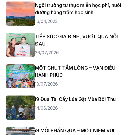
Ngôi trường tư thục miễn học phí, nuôi
dưỡng hàng trăm học sinh
16/04/2023
TIẾP SỨC GIA ĐÌNH, VƯỢT QUA NỖI
ĐAU
26/07/2026
MỘT CHÚT TẤM LÒNG – VẠN ĐIỀU
HẠNH PHÚC
18/07/2026
i9 Đua Tài Cấy Lúa Gặt Mùa Bội Thu
14/06/2026
i9 MỖI PHẦN QUÀ – MỘT NIỀM VUI