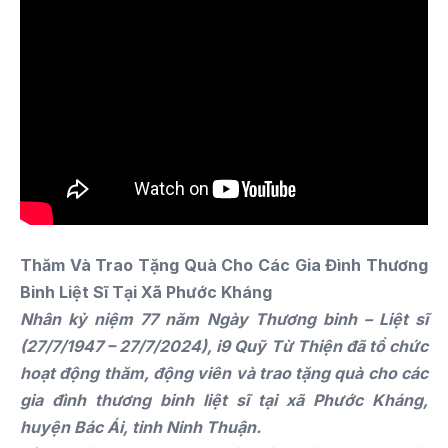
Thăm Và Trao Tặng Quà Cho Các Gia Đình Thương
Binh Liệt Sĩ Tại Xã Phước Kháng
Nhân kỷ niệm 77 năm Ngày Thương binh – Liệt sĩ
(27/7/1947 – 27/7/2024), i9 Quỹ Từ Thiện đã tổ chức
hoạt động thăm, động viên và trao tặng quà cho các
gia đình thương binh liệt sĩ tại xã Phước Kháng,
huyện Bác Ái, tỉnh Ninh Thuận.