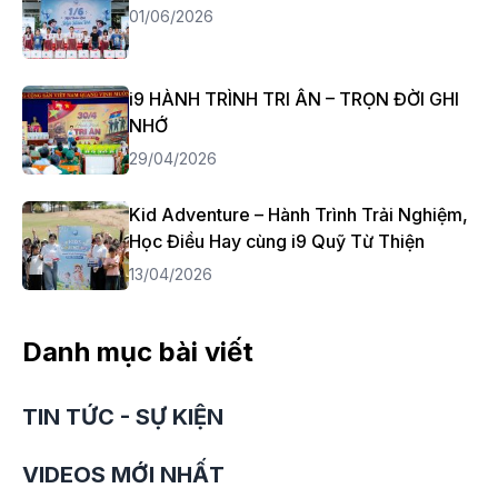
01/06/2026
i9 HÀNH TRÌNH TRI ÂN – TRỌN ĐỜI GHI
NHỚ
29/04/2026
Kid Adventure – Hành Trình Trải Nghiệm,
Học Điều Hay cùng i9 Quỹ Từ Thiện
13/04/2026
Danh mục bài viết
TIN TỨC - SỰ KIỆN
VIDEOS MỚI NHẤT