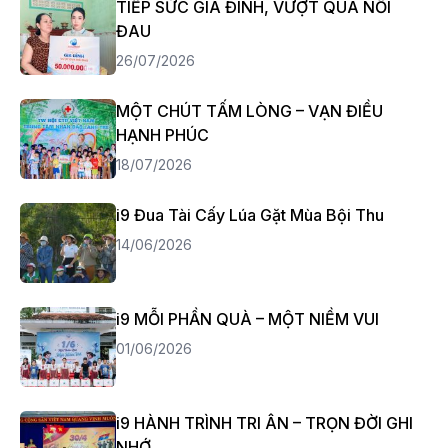
TIẾP SỨC GIA ĐÌNH, VƯỢT QUA NỖI
ĐAU
26/07/2026
MỘT CHÚT TẤM LÒNG – VẠN ĐIỀU
HẠNH PHÚC
18/07/2026
i9 Đua Tài Cấy Lúa Gặt Mùa Bội Thu
14/06/2026
i9 MỖI PHẦN QUÀ – MỘT NIỀM VUI
01/06/2026
i9 HÀNH TRÌNH TRI ÂN – TRỌN ĐỜI GHI
NHỚ