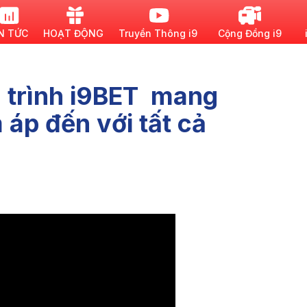
N TỨC
HOẠT ĐỘNG
Truyền Thông i9
Cộng Đồng i9
 trình i9BET mang
áp đến với tất cả