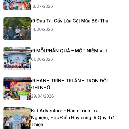
18/07/2026
i9 Đua Tài Cấy Lúa Gặt Mùa Bội Thu
14/06/2026
i9 MỖI PHẦN QUÀ – MỘT NIỀM VUI
01/06/2026
i9 HÀNH TRÌNH TRI ÂN – TRỌN ĐỜI
GHI NHỚ
29/04/2026
Kid Adventure – Hành Trình Trải
Nghiệm, Học Điều Hay cùng i9 Quỹ Từ
Thiện