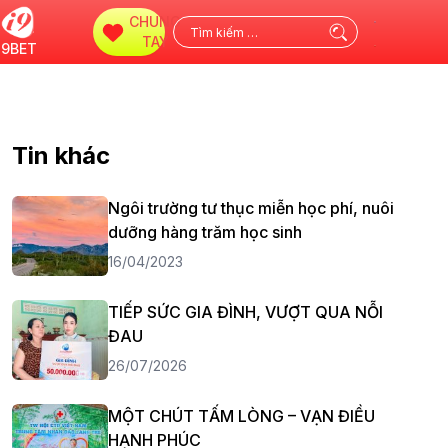
CHUNG
Tìm
TAY
i9BET
kiếm
cho:
Tin khác
Ngôi trường tư thục miễn học phí, nuôi
dưỡng hàng trăm học sinh
16/04/2023
TIẾP SỨC GIA ĐÌNH, VƯỢT QUA NỖI
ĐAU
26/07/2026
MỘT CHÚT TẤM LÒNG – VẠN ĐIỀU
HẠNH PHÚC