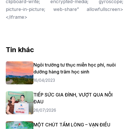
clipboard-write; encrypted-media; gyroscope;
picture-in-picture; web-share” allowfullscreen>
</iframe>
Tin khác
Ngôi trường tư thục miễn học phí, nuôi
dưỡng hàng trăm học sinh
16/04/2023
TIẾP SỨC GIA ĐÌNH, VƯỢT QUA NỖI
ĐAU
26/07/2026
MỘT CHÚT TẤM LÒNG – VẠN ĐIỀU