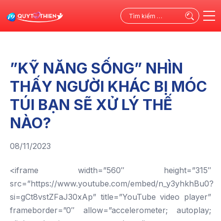
Tìm
kiếm
cho:
”KỸ NĂNG SỐNG” NHÌN
THẤY NGƯỜI KHÁC BỊ MÓC
TÚI BẠN SẼ XỬ LÝ THẾ
NÀO?
08/11/2023
<iframe width=”560″ height=”315″
src=”https://www.youtube.com/embed/n_y3yhkhBu0?
si=gCt8vstZFaJ30xAp” title=”YouTube video player”
frameborder=”0″ allow=”accelerometer; autoplay;