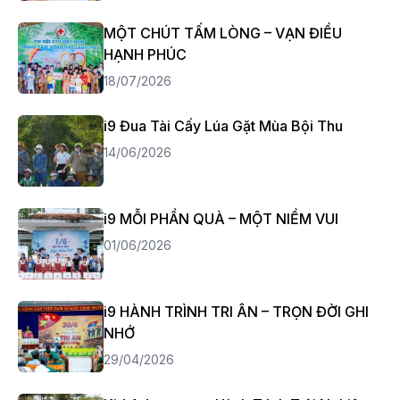
MỘT CHÚT TẤM LÒNG – VẠN ĐIỀU
HẠNH PHÚC
18/07/2026
i9 Đua Tài Cấy Lúa Gặt Mùa Bội Thu
14/06/2026
i9 MỖI PHẦN QUÀ – MỘT NIỀM VUI
01/06/2026
i9 HÀNH TRÌNH TRI ÂN – TRỌN ĐỜI GHI
NHỚ
29/04/2026