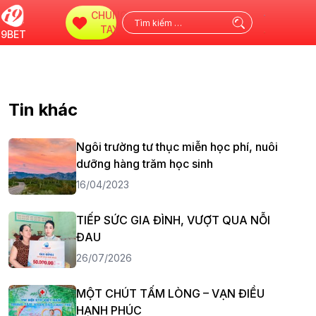
CHUNG
Tìm
TAY
i9BET
kiếm
cho:
Tin khác
Ngôi trường tư thục miễn học phí, nuôi
dưỡng hàng trăm học sinh
16/04/2023
TIẾP SỨC GIA ĐÌNH, VƯỢT QUA NỖI
ĐAU
26/07/2026
MỘT CHÚT TẤM LÒNG – VẠN ĐIỀU
HẠNH PHÚC