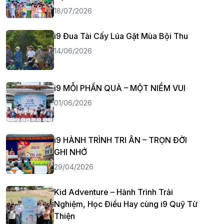
18/07/2026
i9 Đua Tài Cấy Lúa Gặt Mùa Bội Thu
14/06/2026
i9 MỖI PHẦN QUÀ – MỘT NIỀM VUI
01/06/2026
i9 HÀNH TRÌNH TRI ÂN – TRỌN ĐỜI
GHI NHỚ
29/04/2026
Kid Adventure – Hành Trình Trải
Nghiệm, Học Điều Hay cùng i9 Quỹ Từ
Thiện