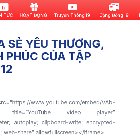
N TỨC
HOẠT ĐỘNG
Truyền Thông i9
Cộng Đồng i9
A SẺ YÊU THƯƠNG,
 PHÚC CỦA TẬP
 12
 src=”https://www.youtube.com/embed/VAb-
Jm” title=”YouTube video player”
ter; autoplay; clipboard-write; encrypted-
e; web-share” allowfullscreen></iframe>