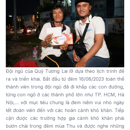
Đội ngũ của Quỹ Tương Lai i9 dựa theo lịch trình đề
ra và triển khai. Bắt đầu từ đêm 16/08/2023 toàn thể
thành viên trong đội ngũ đã đi khắp các con đường,
từng con ngõ ở các thành phố lớn như TP. HCM, Hà
Nội,… với mục tiêu chung là đem niềm vui nhỏ ngày
tết đoàn viên đến với các hoàn cảnh khó khăn. Tiếp
cận được các trường hợp gia cảnh khó khăn phải
bươn chải trong đêm mùa Thu và được nghe những