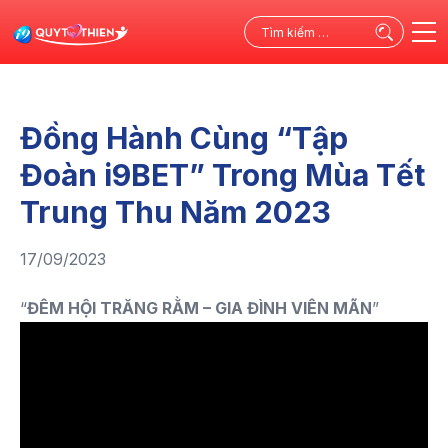
Tìm
kiếm
cho:
Đồng Hành Cùng “Tập
Đoàn i9BET” Trong Mùa Tết
Trung Thu Năm 2023
17/09/2023
“
ĐÊM HỘI TRĂNG RẰM – GIA ĐÌNH VIÊN MÃN
”