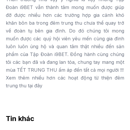
Đoàn i9BET vẫn thành tâm mong muốn được giúp
đỡ được nhiều hơn các trường hợp gia cảnh khó
khăn bôn ba trong đêm trung thu chưa thể quay trở
về đoàn tụ bên gia đình. Do đó chúng tôi mong
muốn được các quý hội viên yêu mến cùng gia đình
luôn luôn ủng hộ và quan tâm thật nhiều đến sản
phẩm của Tập Đoàn i9BET. Đồng hành cùng chúng
tôi các bạn đã và đang lan tỏa, chung tay mang một
mùa TẾT TRUNG THU ấm áp đến tất cả mọi người !!!
Xem thêm nhiều hơn các hoạt động từ thiện đêm
trung thu tại đây
Tin khác